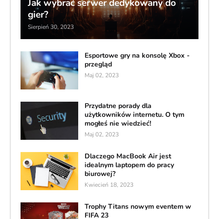
Jak wybrać serwer dedykowany do
gier?
Sierpień 30, 2023
Esportowe gry na konsolę Xbox -
przegląd
Maj 02, 2023
Przydatne porady dla
użytkowników internetu. O tym
mogłeś nie wiedzieć!
Maj 02, 2023
Dlaczego MacBook Air jest
idealnym laptopem do pracy
biurowej?
Kwiecień 18, 2023
Trophy Titans nowym eventem w
FIFA 23