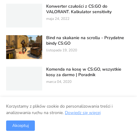
Konwerter czułości z CS:GO do
VALORANT. Kalkulator sensitivity
maja 24, 2022
Bind na skakanie na scrollu - Przydatne
bindy CS:GO
listopada 19, 2020
Komenda na kosę w CS:GO, wszystkie
kosy za darmo | Poradnik
marca 04, 2020
Korzystamy z plików cookie do personalizowania treści i
analizowania ruchu na stronie.
Dowiedz się więcej
Polityka prywatności
Wykorzystanie danych w usługach Google
Strona główna
Akceptuj
Współpraca