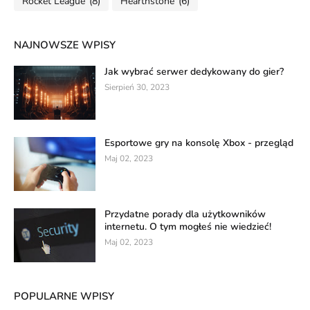
Rocket League
(8)
Hearthstone
(6)
NAJNOWSZE WPISY
Jak wybrać serwer dedykowany do gier?
Sierpień 30, 2023
Esportowe gry na konsolę Xbox - przegląd
Maj 02, 2023
Przydatne porady dla użytkowników
internetu. O tym mogłeś nie wiedzieć!
Maj 02, 2023
POPULARNE WPISY