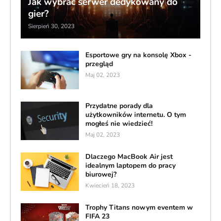
Jak wybrać serwer dedykowany do
gier?
Sierpień 30, 2023
Esportowe gry na konsolę Xbox -
przegląd
Maj 02, 2023
Przydatne porady dla
użytkowników internetu. O tym
mogłeś nie wiedzieć!
Maj 02, 2023
Dlaczego MacBook Air jest
idealnym laptopem do pracy
biurowej?
Kwiecień 18, 2023
Trophy Titans nowym eventem w
FIFA 23