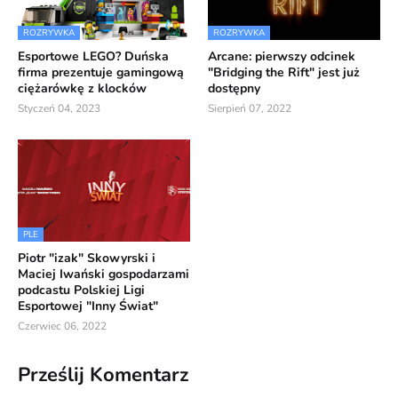
ROZRYWKA
ROZRYWKA
Esportowe LEGO? Duńska
Arcane: pierwszy odcinek
firma prezentuje gamingową
"Bridging the Rift" jest już
ciężarówkę z klocków
dostępny
Styczeń 04, 2023
Sierpień 07, 2022
PLE
Piotr "izak" Skowyrski i
Maciej Iwański gospodarzami
podcastu Polskiej Ligi
Esportowej "Inny Świat"
Czerwiec 06, 2022
Prześlij Komentarz