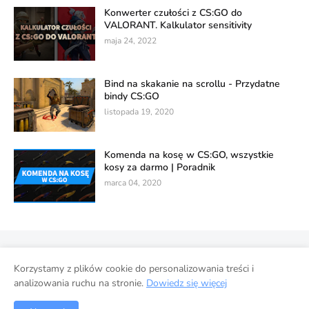
Konwerter czułości z CS:GO do
VALORANT. Kalkulator sensitivity
maja 24, 2022
Bind na skakanie na scrollu - Przydatne
bindy CS:GO
listopada 19, 2020
Komenda na kosę w CS:GO, wszystkie
kosy za darmo | Poradnik
marca 04, 2020
Polityka prywatności
Korzystamy z plików cookie do personalizowania treści i
Wykorzystanie danych w usługach Google
Strona główna
analizowania ruchu na stronie.
Dowiedz się więcej
Współpraca