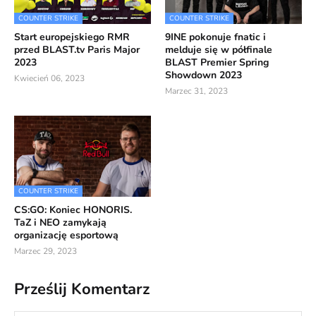
COUNTER STRIKE
COUNTER STRIKE
Start europejskiego RMR
9INE pokonuje fnatic i
przed BLAST.tv Paris Major
melduje się w półfinale
2023
BLAST Premier Spring
Showdown 2023
Kwiecień 06, 2023
Marzec 31, 2023
COUNTER STRIKE
CS:GO: Koniec HONORIS.
TaZ i NEO zamykają
organizację esportową
Marzec 29, 2023
Prześlij Komentarz