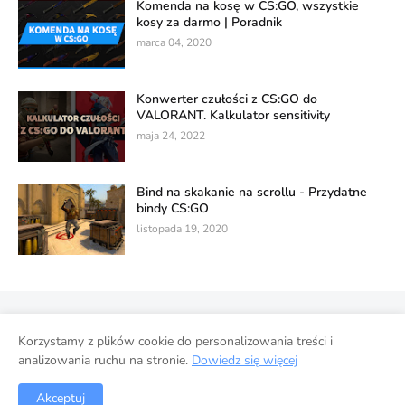
Komenda na kosę w CS:GO, wszystkie
kosy za darmo | Poradnik
marca 04, 2020
Konwerter czułości z CS:GO do
VALORANT. Kalkulator sensitivity
maja 24, 2022
Bind na skakanie na scrollu - Przydatne
bindy CS:GO
listopada 19, 2020
Polityka prywatności
Korzystamy z plików cookie do personalizowania treści i
Wykorzystanie danych w usługach Google
Strona główna
analizowania ruchu na stronie.
Dowiedz się więcej
Współpraca
Akceptuj
© 2022 ESPORT-GO.pl. Wszelkie prawa zastrzeżone.