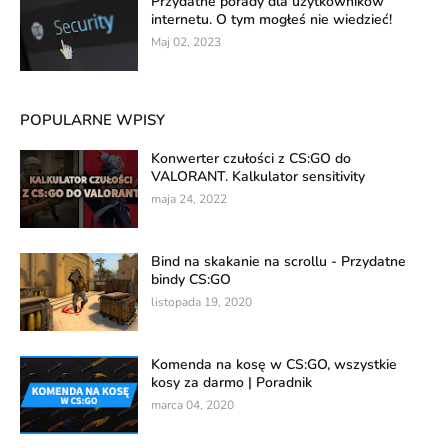
Przydatne porady dla użytkowników
internetu. O tym mogłeś nie wiedzieć!
Maj 02, 2023
POPULARNE WPISY
Konwerter czułości z CS:GO do
VALORANT. Kalkulator sensitivity
maja 24, 2022
Bind na skakanie na scrollu - Przydatne
bindy CS:GO
listopada 19, 2020
Komenda na kosę w CS:GO, wszystkie
kosy za darmo | Poradnik
marca 04, 2020