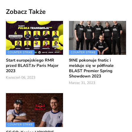
Zobacz Także
COUNTER STRIKE
COUNTER STRIKE
Start europejskiego RMR
9INE pokonuje fnatic i
przed BLAST.tv Paris Major
melduje się w półfinale
2023
BLAST Premier Spring
Showdown 2023
Kwiecień 06, 2023
Marzec 31, 2023
COUNTER STRIKE