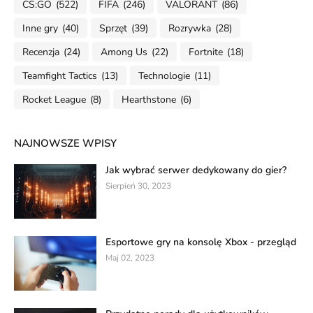
CS:GO
(522)
FIFA
(246)
VALORANT
(86)
Inne gry
(40)
Sprzęt
(39)
Rozrywka
(28)
Recenzja
(24)
Among Us
(22)
Fortnite
(18)
Teamfight Tactics
(13)
Technologie
(11)
Rocket League
(8)
Hearthstone
(6)
NAJNOWSZE WPISY
Jak wybrać serwer dedykowany do gier?
Sierpień 30, 2023
Esportowe gry na konsolę Xbox - przegląd
Maj 02, 2023