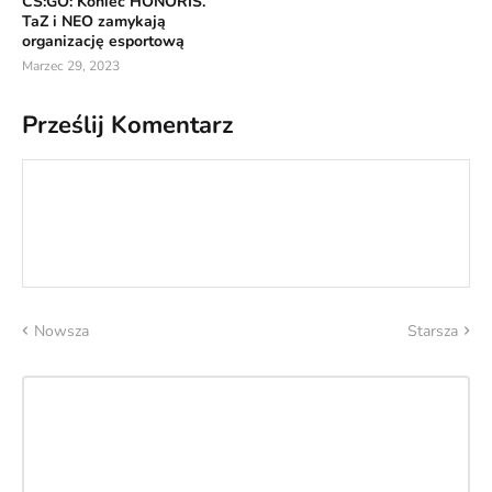
CS:GO: Koniec HONORIS.
TaZ i NEO zamykają
organizację esportową
Marzec 29, 2023
Prześlij Komentarz
Nowsza
Starsza