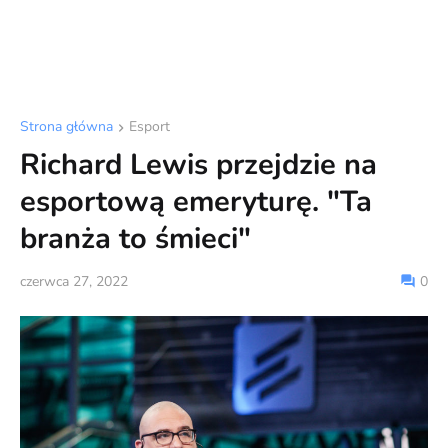
Strona główna
Esport
Richard Lewis przejdzie na
esportową emeryturę. "Ta
branża to śmieci"
czerwca 27, 2022
0