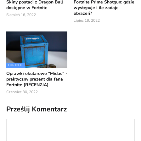
Skiny postaci z Dragon Ball
Fortnite Prime Shotgun: gdzie
dostępne w Fortnite
występuje i ile zadaje
obrażeń?
Sierpień 16, 2022
Lipiec 19, 2022
FORTNITE
Oprawki okularowe "Midas" -
praktyczny prezent dla fana
Fortnite [RECENZJA]
Czerwiec 30, 2022
Prześlij Komentarz