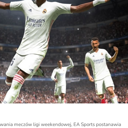
rywania meczów ligi weekendowej, EA Sports postanawia