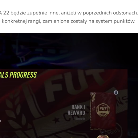
 22 będzie zupełnie inne, aniżeli w poprzednich odsłonach
 konkretnej rangi, zamienione zostały na system punktów.