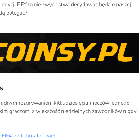
j edycji FIFY to nie zwycięstwa decydować będą o naszej
dą polegać?
s
 żmudnym rozgrywaniem kilkudziesięciu meczów jednego
kim graczom, a większość niedzielnych zawodników nigdy
w FIFA 22 Ultimate Team