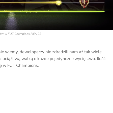
tów w FUT Champions FIFA 22
nie wiemy, deweloperzy nie zdradzili nam aż tak wiele
z uciążliwą walką o każde pojedyncze zwycięstwo. Ilość
gę w FUT Champions.