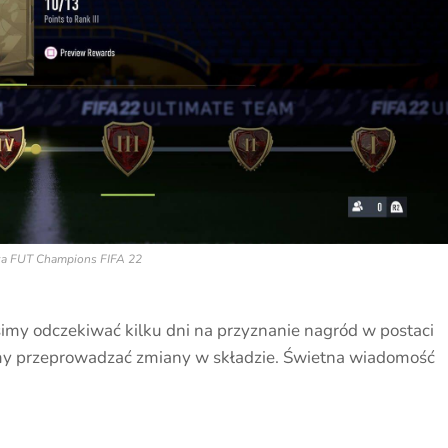
za FUT Champions FIFA 22
imy odczekiwać kilku dni na przyznanie nagród w postaci
emy przeprowadzać zmiany w składzie. Świetna wiadomość