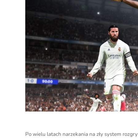
Po wielu latach narzekania na zły system rozg