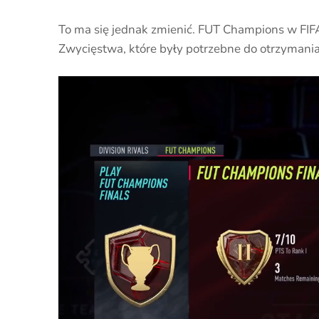
To ma się jednak zmienić. FUT Champions w FIFA
Zwycięstwa, które były potrzebne do otrzymania