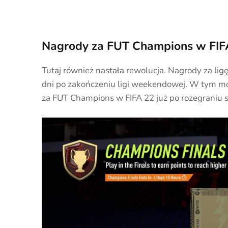
Nagrody za FUT Champions w FIF
Tutaj również nastała rewolucja. Nagrody za l
dni po zakończeniu ligi weekendowej. W tym mo
za FUT Champions w FIFA 22 już po rozegraniu 