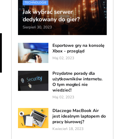
TECHNOLOGIE
Jak wybrać serwer
dedykowany do gier?
Sierpień 30, 2023
Esportowe gry na konsolę
Xbox - przegląd
Maj 02, 2023
Przydatne porady dla
użytkowników internetu.
O tym mogłeś nie
wiedzieć!
Maj 02, 2023
Dlaczego MacBook Air
jest idealnym laptopem do
pracy biurowej?
Kwiecień 18, 2023