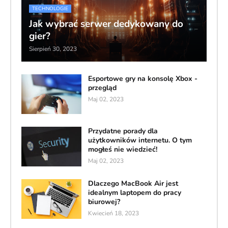
TECHNOLOGIE
Jak wybrać serwer dedykowany do
gier?
Sierpień 30, 2023
Esportowe gry na konsolę Xbox -
przegląd
Maj 02, 2023
Przydatne porady dla
użytkowników internetu. O tym
mogłeś nie wiedzieć!
Maj 02, 2023
Dlaczego MacBook Air jest
idealnym laptopem do pracy
biurowej?
Kwiecień 18, 2023