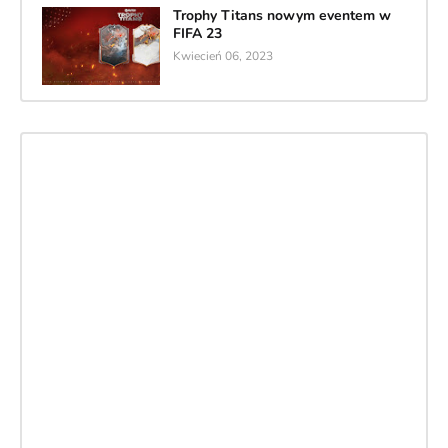
Trophy Titans nowym eventem w
FIFA 23
Kwiecień 06, 2023