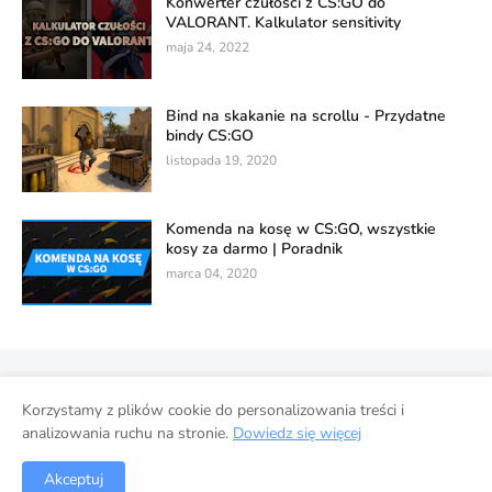
Konwerter czułości z CS:GO do
VALORANT. Kalkulator sensitivity
maja 24, 2022
Bind na skakanie na scrollu - Przydatne
bindy CS:GO
listopada 19, 2020
Komenda na kosę w CS:GO, wszystkie
kosy za darmo | Poradnik
marca 04, 2020
Polityka prywatności
Korzystamy z plików cookie do personalizowania treści i
Wykorzystanie danych w usługach Google
Strona główna
analizowania ruchu na stronie.
Dowiedz się więcej
Współpraca
Akceptuj
© 2022 ESPORT-GO.pl. Wszelkie prawa zastrzeżone.