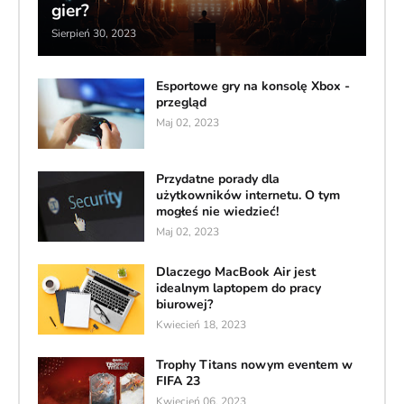
gier?
Sierpień 30, 2023
Esportowe gry na konsolę Xbox -
przegląd
Maj 02, 2023
Przydatne porady dla
użytkowników internetu. O tym
mogłeś nie wiedzieć!
Maj 02, 2023
Dlaczego MacBook Air jest
idealnym laptopem do pracy
biurowej?
Kwiecień 18, 2023
Trophy Titans nowym eventem w
FIFA 23
Kwiecień 06, 2023