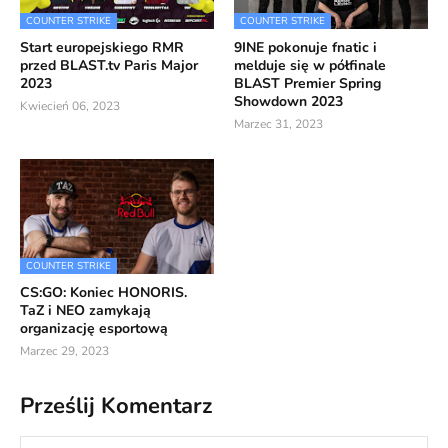
COUNTER STRIKE
COUNTER STRIKE
Start europejskiego RMR
9INE pokonuje fnatic i
przed BLAST.tv Paris Major
melduje się w półfinale
2023
BLAST Premier Spring
Showdown 2023
Kwiecień 06, 2023
Marzec 31, 2023
COUNTER STRIKE
CS:GO: Koniec HONORIS.
TaZ i NEO zamykają
organizację esportową
Marzec 29, 2023
Prześlij Komentarz