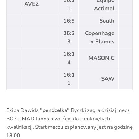
16:1
Equipo
AVEZ
1
Actimel
16:9
South
25:2
Copenhage
3
n Flames
16:1
MASONIC
4
16:1
SAW
1
Ekipa Dawida
"pendzelka"
Ryczki zagra dzisiaj mecz
BO3 z
MAD Lions
o wejście do zamkniętych
kwalifikacji. Start meczu zaplanowany jest na godzinę
18:00
.