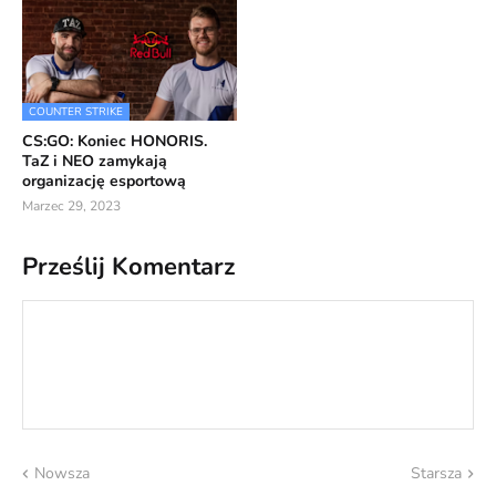
COUNTER STRIKE
CS:GO: Koniec HONORIS.
TaZ i NEO zamykają
organizację esportową
Marzec 29, 2023
Prześlij Komentarz
Nowsza
Starsza