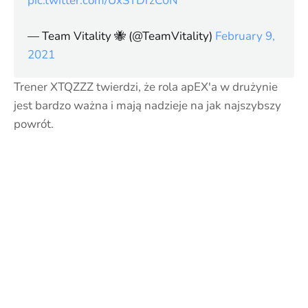
pic.twitter.com/UxSTDrzC0N
— Team Vitality 🐝 (@TeamVitality)
February 9,
2021
Trener XTQZZZ twierdzi, że rola apEX'a w drużynie
jest bardzo ważna i mają nadzieje na jak najszybszy
powrót.