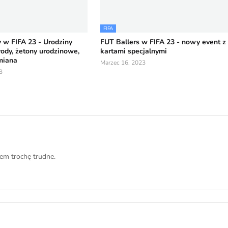
FIFA
 w FIFA 23 - Urodziny
FUT Ballers w FIFA 23 - nowy event z
ody, żetony urodzinowe,
kartami specjalnymi
miana
Marzec 16, 2023
3
em trochę trudne.