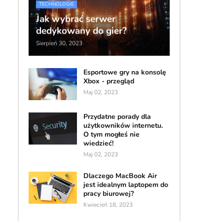
TECHNOLOGIE
Jak wybrać serwer
dedykowany do gier?
Sierpień 30, 2023
Esportowe gry na konsolę
Xbox - przegląd
Maj 02, 2023
Przydatne porady dla
użytkowników internetu.
O tym mogłeś nie
wiedzieć!
Maj 02, 2023
Dlaczego MacBook Air
jest idealnym laptopem do
pracy biurowej?
Kwiecień 18, 2023