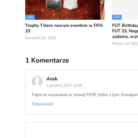
FIFA
FIFA
Trophy Titans nowym eventem w FIFA
FUT Birthday
23
FUT 23. Nagr
zadania, wy
Kwiecień 06, 2023
Marzec 20, 202
1 Komentarze
Arek
1 grudnia 2022 19:49
Fajne te wyzwania w nowej FIFIE, tylko z tym Szwajcar
Odpowiedz