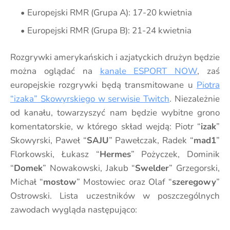
Europejski RMR (Grupa A): 17-20 kwietnia
Europejski RMR (Grupa B): 21-24 kwietnia
Rozgrywki amerykańskich i azjatyckich drużyn będzie
można oglądać na
kanale ESPORT NOW
, zaś
europejskie rozgrywki będą transmitowane u
Piotra
“izaka” Skowyrskiego w serwisie Twitch
. Niezależnie
od kanału, towarzyszyć nam będzie wybitne grono
komentatorskie, w którego skład wejdą: Piotr “
izak
”
Skowyrski, Paweł “
SAJU
” Pawełczak, Radek “
mad1
”
Florkowski, Łukasz “
Hermes
” Pożyczek, Dominik
“
Domek
” Nowakowski, Jakub “
Swelder
” Grzegorski,
Michał “
mostow
” Mostowiec oraz Olaf “
szeregowy
”
Ostrowski. Lista uczestników w poszczególnych
zawodach wygląda następująco: