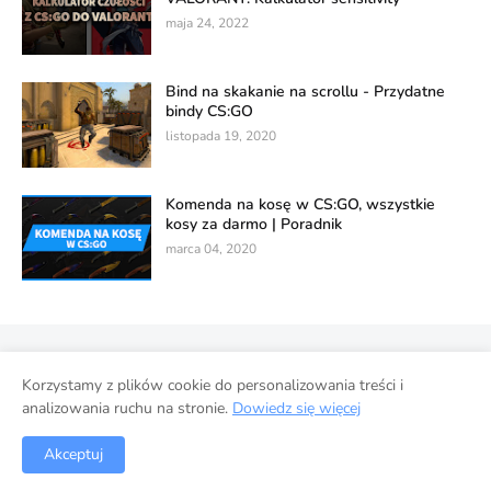
maja 24, 2022
Bind na skakanie na scrollu - Przydatne
bindy CS:GO
listopada 19, 2020
Komenda na kosę w CS:GO, wszystkie
kosy za darmo | Poradnik
marca 04, 2020
Polityka prywatności
Korzystamy z plików cookie do personalizowania treści i
Wykorzystanie danych w usługach Google
Strona główna
analizowania ruchu na stronie.
Dowiedz się więcej
Współpraca
Akceptuj
© 2022 ESPORT-GO.pl. Wszelkie prawa zastrzeżone.