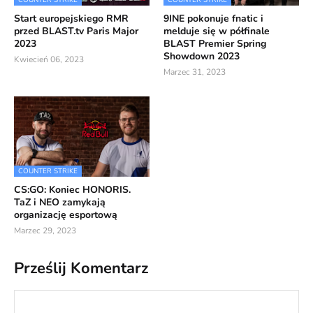
Start europejskiego RMR
9INE pokonuje fnatic i
przed BLAST.tv Paris Major
melduje się w półfinale
2023
BLAST Premier Spring
Showdown 2023
Kwiecień 06, 2023
Marzec 31, 2023
COUNTER STRIKE
CS:GO: Koniec HONORIS.
TaZ i NEO zamykają
organizację esportową
Marzec 29, 2023
Prześlij Komentarz