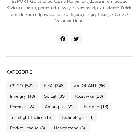
ESPORT-GO.pl to portal, na którym znajdziesz informacje ze
świata esportu, poradniki, newsy, ciekawostki, aktualizacje. Dzięki
poradnikom odpowiednio skonfigurujesz gry takie jak CS:GO,
Valorant i inne.
KATEGORIE
CS:GO
(522)
FIFA
(246)
VALORANT
(86)
Inne gry
(40)
Sprzęt
(39)
Rozrywka
(28)
Recenzja
(24)
Among Us
(22)
Fortnite
(18)
Teamfight Tactics
(13)
Technologie
(11)
Rocket League
(8)
Hearthstone
(6)