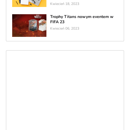
Kwiecień 18, 2023
Trophy Titans nowym eventem w
FIFA 23
Kwiecień 06, 2023