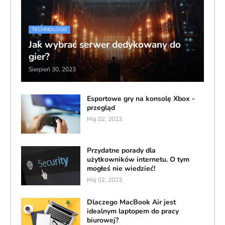
TECHNOLOGIE
Jak wybrać serwer dedykowany do
gier?
Sierpień 30, 2023
Esportowe gry na konsolę Xbox -
przegląd
Maj 02, 2023
Przydatne porady dla
użytkowników internetu. O tym
mogłeś nie wiedzieć!
Maj 02, 2023
Dlaczego MacBook Air jest
idealnym laptopem do pracy
biurowej?