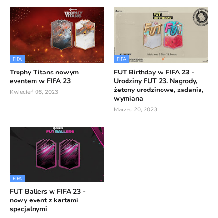
FIFA
FIFA
Trophy Titans nowym
FUT Birthday w FIFA 23 -
eventem w FIFA 23
Urodziny FUT 23. Nagrody,
żetony urodzinowe, zadania,
Kwiecień 06, 2023
wymiana
Marzec 20, 2023
FIFA
FUT Ballers w FIFA 23 -
nowy event z kartami
specjalnymi