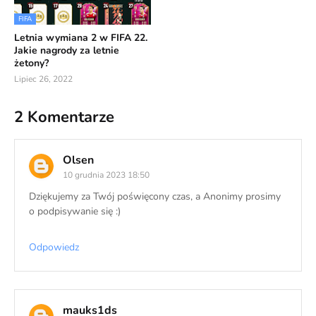
FIFA
Letnia wymiana 2 w FIFA 22.
Jakie nagrody za letnie
żetony?
Lipiec 26, 2022
2 Komentarze
Olsen
10 grudnia 2023 18:50
Dziękujemy za Twój poświęcony czas, a Anonimy prosimy
o podpisywanie się :)
Odpowiedz
mauks1ds