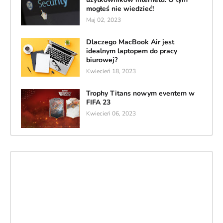
mogłeś nie wiedzieć!
Maj 02, 2023
Dlaczego MacBook Air jest
idealnym laptopem do pracy
biurowej?
Kwiecień 18, 2023
Trophy Titans nowym eventem w
FIFA 23
Kwiecień 06, 2023