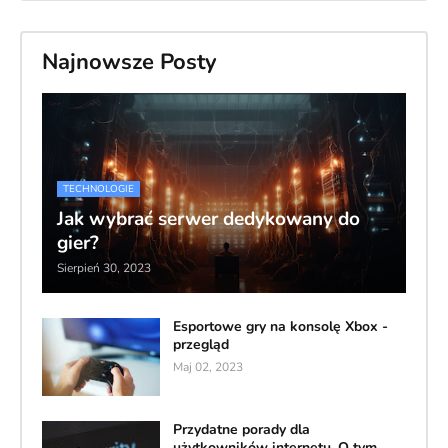
Najnowsze Posty
TECHNOLOGIE
Jak wybrać serwer dedykowany do
gier?
Sierpień 30, 2023
Esportowe gry na konsolę Xbox -
przegląd
Maj 02, 2023
Przydatne porady dla
użytkowników internetu. O tym