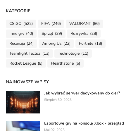
KATEGORIE
CS:GO
(522)
FIFA
(246)
VALORANT
(86)
Inne gry
(40)
Sprzęt
(39)
Rozrywka
(28)
Recenzja
(24)
Among Us
(22)
Fortnite
(18)
Teamfight Tactics
(13)
Technologie
(11)
Rocket League
(8)
Hearthstone
(6)
NAJNOWSZE WPISY
Jak wybrać serwer dedykowany do gier?
Sierpień 30, 2023
Esportowe gry na konsolę Xbox - przegląd
Maj 02, 2023