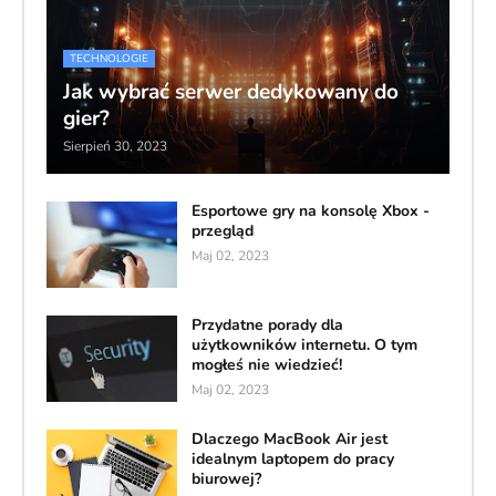
TECHNOLOGIE
Jak wybrać serwer dedykowany do
gier?
Sierpień 30, 2023
Esportowe gry na konsolę Xbox -
przegląd
Maj 02, 2023
Przydatne porady dla
użytkowników internetu. O tym
mogłeś nie wiedzieć!
Maj 02, 2023
Dlaczego MacBook Air jest
idealnym laptopem do pracy
biurowej?