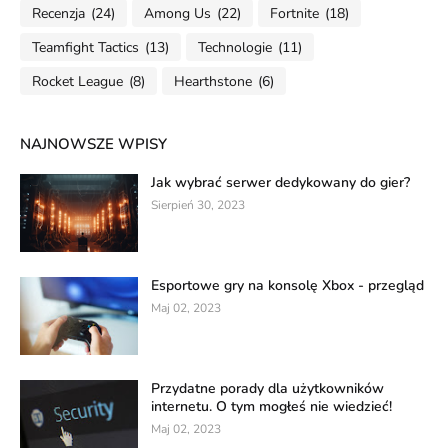
Recenzja
(24)
Among Us
(22)
Fortnite
(18)
Teamfight Tactics
(13)
Technologie
(11)
Rocket League
(8)
Hearthstone
(6)
NAJNOWSZE WPISY
Jak wybrać serwer dedykowany do gier?
Sierpień 30, 2023
Esportowe gry na konsolę Xbox - przegląd
Maj 02, 2023
Przydatne porady dla użytkowników
internetu. O tym mogłeś nie wiedzieć!
Maj 02, 2023