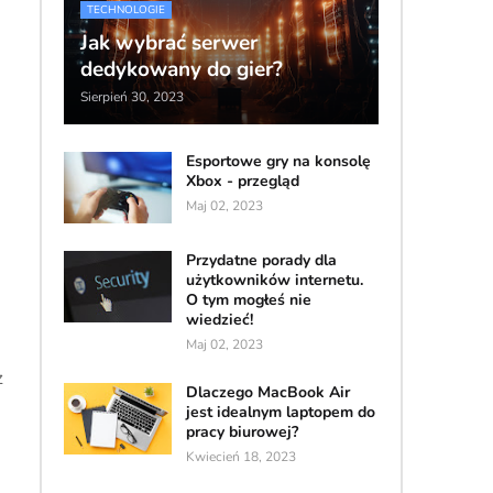
TECHNOLOGIE
Jak wybrać serwer
dedykowany do gier?
Sierpień 30, 2023
Esportowe gry na konsolę
Xbox - przegląd
Maj 02, 2023
Przydatne porady dla
użytkowników internetu.
O tym mogłeś nie
wiedzieć!
Maj 02, 2023
z
Dlaczego MacBook Air
jest idealnym laptopem do
pracy biurowej?
Kwiecień 18, 2023