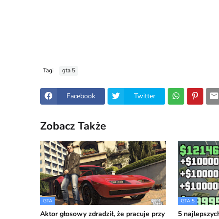
Tagi
gta 5
Facebook
Twitter
Zobacz Także
GTA
GTA 5
Aktor głosowy zdradził, że pracuje przy
5 najlepszyc