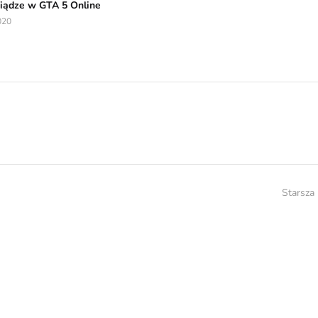
niądze w GTA 5 Online
020
Starsza