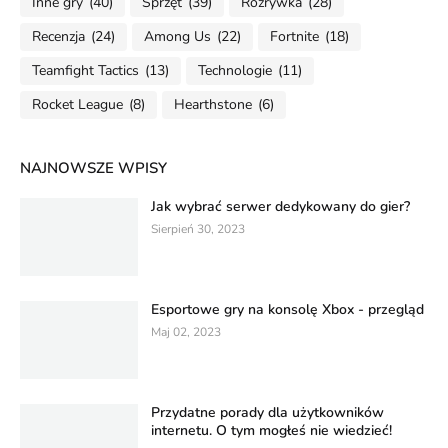
Inne gry
(40)
Sprzęt
(39)
Rozrywka
(28)
Recenzja
(24)
Among Us
(22)
Fortnite
(18)
Teamfight Tactics
(13)
Technologie
(11)
Rocket League
(8)
Hearthstone
(6)
NAJNOWSZE WPISY
Jak wybrać serwer dedykowany do gier?
Sierpień 30, 2023
Esportowe gry na konsolę Xbox - przegląd
Maj 02, 2023
Przydatne porady dla użytkowników
internetu. O tym mogłeś nie wiedzieć!