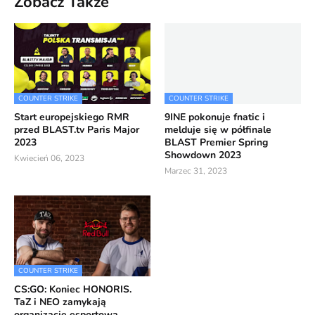
Zobacz Także
COUNTER STRIKE
COUNTER STRIKE
Start europejskiego RMR
9INE pokonuje fnatic i
przed BLAST.tv Paris Major
melduje się w półfinale
2023
BLAST Premier Spring
Showdown 2023
Kwiecień 06, 2023
Marzec 31, 2023
COUNTER STRIKE
CS:GO: Koniec HONORIS.
TaZ i NEO zamykają
organizację esportową