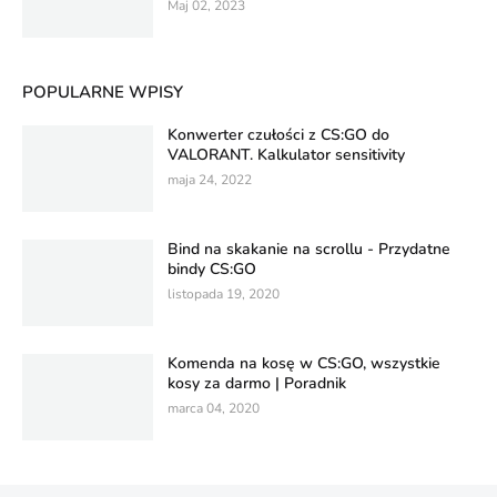
Maj 02, 2023
POPULARNE WPISY
Konwerter czułości z CS:GO do
VALORANT. Kalkulator sensitivity
maja 24, 2022
Bind na skakanie na scrollu - Przydatne
bindy CS:GO
listopada 19, 2020
Komenda na kosę w CS:GO, wszystkie
kosy za darmo | Poradnik
marca 04, 2020