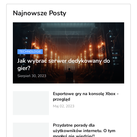
Najnowsze Posty
TECHNOLOGIE
Jak wybrać serwer dedykowany do
gier?
Sierpień 30, 2023
Esportowe gry na konsolę Xbox -
przegląd
Maj 02, 2023
Przydatne porady dla
użytkowników internetu. O tym
mogłeś nie wiedzieć!