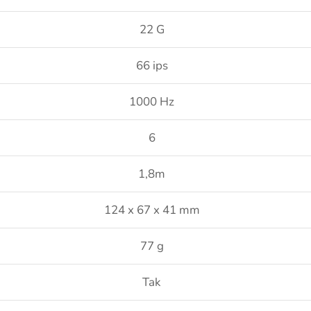
22 G
66 ips
1000 Hz
6
1,8m
124 x 67 x 41 mm
77 g
Tak