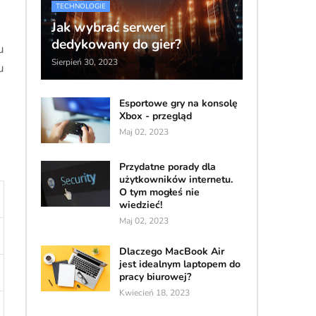
TECHNOLOGIE
Jak wybrać serwer
dedykowany do gier?
u
Sierpień 30, 2023
u
Esportowe gry na konsolę
Xbox - przegląd
Maj 02, 2023
Przydatne porady dla
użytkowników internetu.
O tym mogłeś nie
wiedzieć!
Maj 02, 2023
Dlaczego MacBook Air
jest idealnym laptopem do
pracy biurowej?
Kwiecień 18, 2023