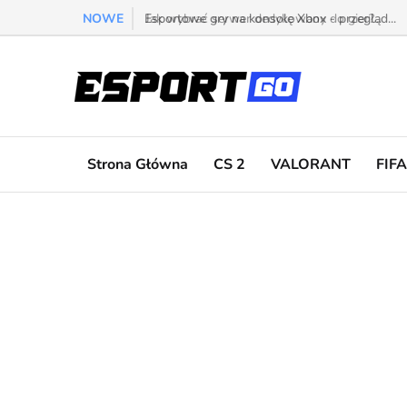
NOWE
Esportowe gry na konsolę Xbox - przegląd...
Strona Główna
CS 2
VALORANT
FIFA