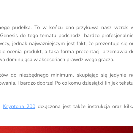
amego pudełka. To w końcu ono przykuwa nasz wzrok 
e Genesis do tego tematu podchodzi bardzo profesjonalnie
y, jednak najważniejszym jest fakt, że prezentuje się o
ie ocenia produkt, a taka forma prezentacji przemawia d
wa dominująca w akcesoriach prawdziwego gracza.
ntów do niezbędnego minimum, skupiając się jedynie n
ania. I bardzo dobrze! Po co komu dziesiątki linijek tekstu
go
Kryptona 200
dołączona jest także instrukcja oraz kilk