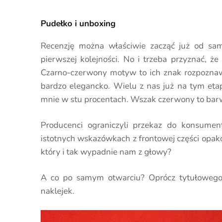
Pudełko i unboxing
Recenzję można właściwie zacząć już od s
pierwszej kolejności. No i trzeba przyznać, ż
Czarno-czerwony motyw to ich znak rozpoznawcz
bardzo elegancko. Wielu z nas już na tym etap
mnie w stu procentach. Wszak czerwony to bar
Producenci ograniczyli przekaz do konsume
istotnych wskazówkach z frontowej części opakow
który i tak wypadnie nam z głowy?
A co po samym otwarciu? Oprócz tytułowe
naklejek.